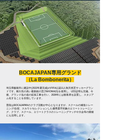
​BOCAJAPAN専用グランド
​（La Bombonerita）
埼玉県飯能市に建設中(2022年夏完成)のFIFA公認11人制天然芝サッカーグラン
ドです。耐久性の高い最新鋭の芝(TAHOMA21)を使用し、LED証明も完備。今
後、グランド迄の道の拡張工事を行い、2026年には観客席を設置し、スタジア
ム化することを目指しています。
普段はBOCAJAPANのクラブ活動が中心となりますが、スクールの補強トレー
ニング/合宿、スカウト/セレクションした優秀選手対象のエリートトレーニン
グ、クラブ、スクール、エリートクラスのトレーニングマッチや大会等の開催
にも活用します。