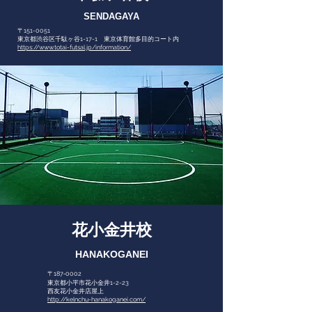
SENDAGAYA
〒151-0051
東京都渋谷区千駄ヶ谷1-17-1 東京体育館多目的コート内
https://www.totai-futsal.jp/information/
花小金井校
HANAKOGANEI
〒187‐0002
東京都小平市花小金井1-2-23
西友花小金井店屋上
http://kelnchu-hanakoganei.com/