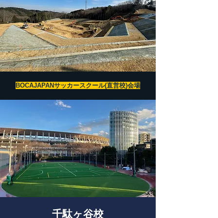
​BOCAJAPANサッカースクール(直営校)会場
​千駄ヶ谷校