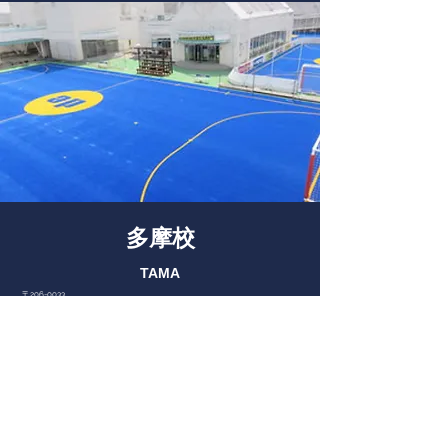
多摩校
TAMA
〒206-0033
東京都多摩市落合1-46-1 ココリア多摩センター ７Ｆ（屋上）
http://www.ginza-de-futsal.com/tama/index.html